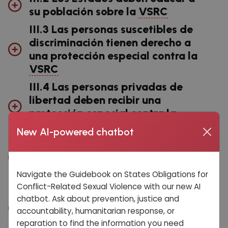
su población sobre la
VSRC
III.3 Las personas suscetibles de
discriminación tienen derecho a
una protección especial contra la
VSRC
III.4 Las personas privadas de
libertad deben recibir una
protección especial contra la
VSVC
New AI-powered chatbot
III.5 Los Estados deben ratificar
otros instrumentos pertinentes
para la erradicación de la
VSRC
Navigate the Guidebook on States Obligations for
Conflict-Related Sexual Violence with our new AI
III.6 Los Estados deben promover
chatbot. Ask about prevention, justice and
y apoyar la cooperación con los
accountability, humanitarian response, or
mecanismos internacionales para
reparation to find the information you need
acabar con la
VSRC