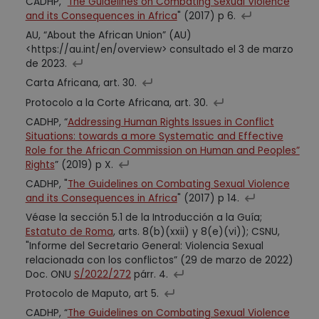
CADHP, "
The Guidelines on Combating Sexual Violence
and its Consequences in Africa
" (2017) p 6.
AU, “About the African Union” (AU)
<https://au.int/en/overview> consultado el 3 de marzo
de 2023.
Carta Africana, art. 30.
Protocolo a la Corte Africana, art. 30.
CADHP, “
Addressing Human Rights Issues in Conflict
Situations: towards a more Systematic and Effective
Role for the African Commission on Human and Peoples”
Rights
” (2019) p X.
CADHP, "
The Guidelines on Combating Sexual Violence
and its Consequences in Africa
" (2017) p 14.
Véase la sección 5.1 de la Introducción a la Guía;
Estatuto de Roma
, arts. 8(b)(xxii) y 8(e)(vi)); CSNU,
"Informe del Secretario General: Violencia Sexual
relacionada con los conflictos” (29 de marzo de 2022)
Doc. ONU
S/2022/272
párr. 4.
Protocolo de Maputo, art 5.
CADHP, “
The Guidelines on Combating Sexual Violence