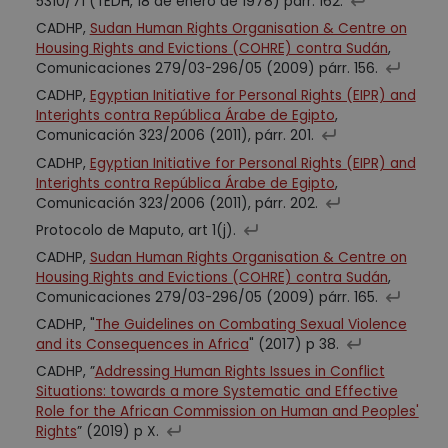
5310/71 (TEDH, 18 de enero de 1978) párr. 162.
CADHP,
Sudan Human Rights Organisation & Centre on
Housing Rights and Evictions (COHRE) contra Sudán
,
Comunicaciones 279/03-296/05 (2009) párr. 156.
CADHP,
Egyptian Initiative for Personal Rights (EIPR) and
Interights contra República Árabe de Egipto
,
Comunicación 323/2006 (2011), párr. 201.
CADHP,
Egyptian Initiative for Personal Rights (EIPR) and
Interights contra República Árabe de Egipto
,
Comunicación 323/2006 (2011), párr. 202.
Protocolo de Maputo, art 1(j).
CADHP,
Sudan Human Rights Organisation & Centre on
Housing Rights and Evictions (COHRE) contra Sudán
,
Comunicaciones 279/03-296/05 (2009) párr. 165.
CADHP, "
The Guidelines on Combating Sexual Violence
and its Consequences in Africa
" (2017) p 38.
CADHP, ”
Addressing Human Rights Issues in Conflict
Situations: towards a more Systematic and Effective
Role for the African Commission on Human and Peoples'
Rights
” (2019) p X.