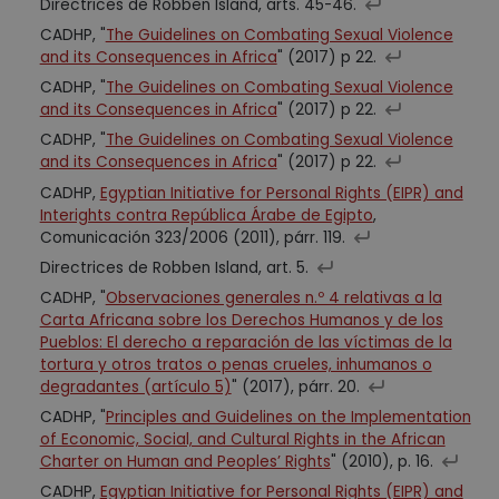
Directrices de Robben Island, arts. 45-46.
CADHP, "
The Guidelines on Combating Sexual Violence
and its Consequences in Africa
" (2017) p 22.
CADHP, "
The Guidelines on Combating Sexual Violence
and its Consequences in Africa
" (2017) p 22.
CADHP, "
The Guidelines on Combating Sexual Violence
and its Consequences in Africa
" (2017) p 22.
CADHP,
Egyptian Initiative for Personal Rights (EIPR) and
Interights contra República Árabe de Egipto
,
Comunicación 323/2006 (2011), párr. 119.
Directrices de Robben Island, art. 5.
CADHP, "
Observaciones generales n.º 4 relativas a la
Carta Africana sobre los Derechos Humanos y de los
Pueblos: El derecho a reparación de las víctimas de la
tortura y otros tratos o penas crueles, inhumanos o
degradantes (artículo 5)
" (2017), párr. 20.
CADHP, "
Principles and Guidelines on the Implementation
of Economic, Social, and Cultural Rights in the African
Charter on Human and Peoples’ Rights
" (2010), p. 16.
CADHP,
Egyptian Initiative for Personal Rights (EIPR) and