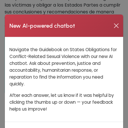
las víctimas y obligar a los Estados Partes a cumplir
sus conclusiones y recomendaciones de manera
vinculante. Los mecanismos judiciales y no judiciales
detienen mandatos complementarios.
New AI-powered chatbot
Nota para los lectores
Navigate the Guidebook on States Obligations for
Para una explicación más detallada de los
Conflict-Related Sexual Violence with our new AI
mecanismos de aplicación disponibles en los
chatbot. Ask about prevention, justice and
sistemas regionales de derechos humanos,
accountability, humanitarian response, or
consulte el capítulo "Ratificación y aplicación
reparation to find the information you need
de los tratados", subsección "Sistemas
quickly.
regionales de derechos humanos".
After each answer, let us know if it was helpful by
clicking the thumbs up or down — your feedback
helps us improve!