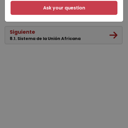
Anterior
Ask your question
7. Convención sobre los Derechos de las
Personas con Discapacidad (CDPD)
Siguiente
8.1. Sistema de la Unión Africana