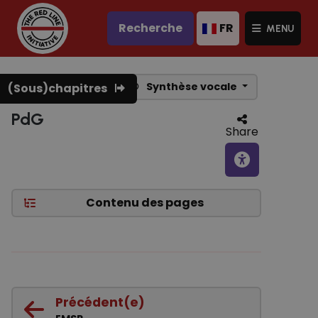
Recherche
FR
MENU
Synthèse vocale
(Sous)chapitres
PdG
Share
Contenu des pages
Précédent(e)