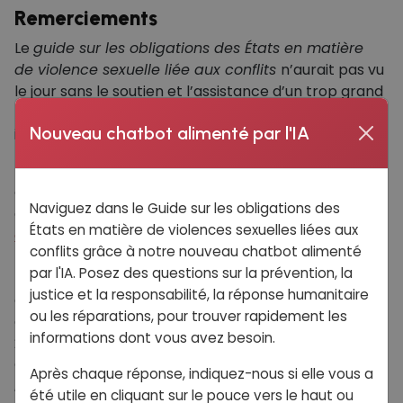
Remerciements
Le
guide sur les obligations des États en matière
de violence sexuelle liée aux conflits
n’aurait pas vu
le jour sans le soutien et l’assistance d’un trop grand
nombre de personnes pour pouvoir les nommer
Nouveau chatbot alimenté par l'IA
individuellement.
La Fondation Denis Mukwege souhaite tout d’abord
exprimer sa gratitude aux experts qui ont participé
Naviguez dans le Guide sur les obligations des
à la
Conférence d’experts sur le processus
États en matière de violences sexuelles liées aux
d’élaboration des traités
organisée en mars 2022.
conflits grâce à notre nouveau chatbot alimenté
Leurs idées et leur collaboration avec l’équipe de
par l'IA. Posez des questions sur la prévention, la
l’
Initiative de la Ligne Rouge
ont inspiré l’idée initiale
justice et la responsabilité, la réponse humanitaire
du Guide. Cette idée initiale a été discutée lors d’un
ou les réparations, pour trouver rapidement les
atelier lors de la retraite mondiale de la SEMA en
informations dont vous avez besoin.
2021 et a abouti au soutien de la SEMA pour créer le
Guide comme priorité clé de
l’Initiative de la Ligne
Après chaque réponse, indiquez-nous si elle vous a
Rouge.
La Fondation Mukwege est reconnaissante
été utile en cliquant sur le pouce vers le haut ou