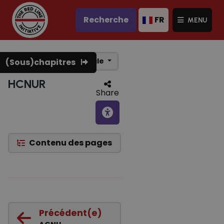
Recherche
FR
MENU
Synthèse vocale
(Sous)chapitres
HCNUR
Share
Contenu des pages
Précédent(e)