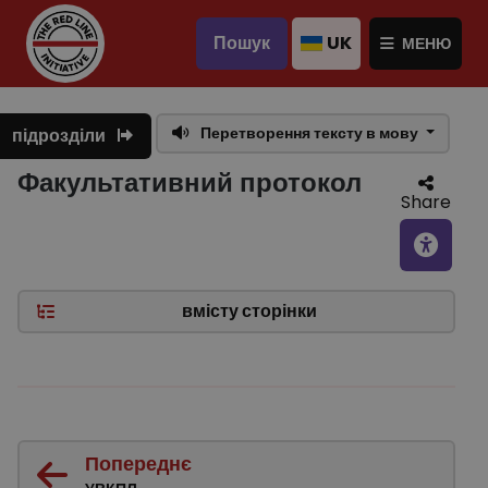
Пошук
UK
МЕНЮ
Перетворення тексту в мову
підрозділи
Факультативний протокол
Share
вмісту сторінки
Попереднє