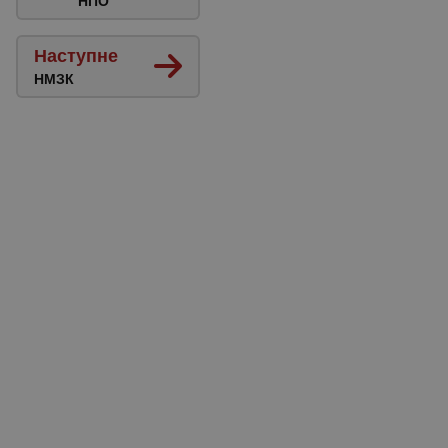
НПО
Наступне
НМЗК