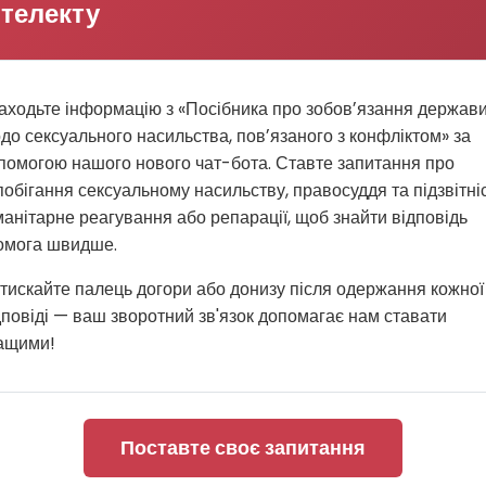
нтелекту
аходьте інформацію з «Посібника про зобовʼязання держав
до сексуального насильства, повʼязаного з конфліктом» за
помогою нашого нового чат-бота. Ставте запитання про
побігання сексуальному насильству, правосуддя та підзвітніс
манітарне реагування або репарації, щоб знайти відповідь
омога швидше.
тискайте палець догори або донизу після одержання кожної
дповіді — ваш зворотний зв'язок допомагає нам ставати
ащими!
Поставте своє запитання