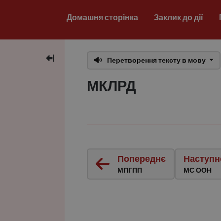
Домашня сторінка
Заклик до дії
Перетворення тексту в мову
МКЛРД
Попереднє
Наступн
МПГПП
МС ООН