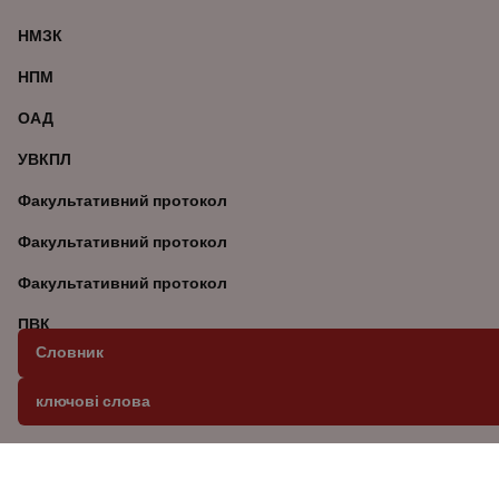
НМЗК
НПМ
ОАД
УВКПЛ
Факультативний протокол
Факультативний протокол
Факультативний протокол
ПВК
Словник
Військовополонений
ключові слова
Правила острова Роббен
ІПСШ
Комісія