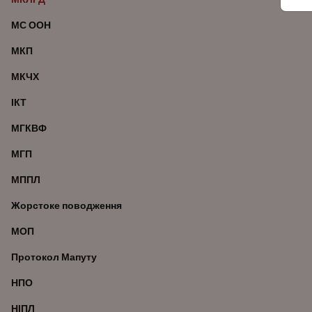
МС ООН
МКП
МКЧХ
ІКТ
МГКВФ
МГП
МППЛ
Жорстоке поводження
МОП
Протокол Мапуту
НПО
НІПЛ