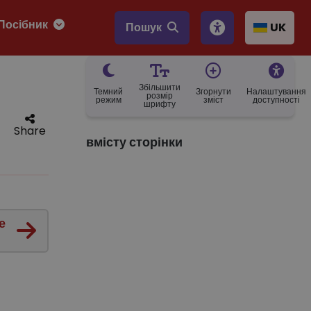
Посібник
Пошук
UK
Збільшити
Темний
Згорнути
Налаштування
розмір
режим
зміст
доступності
шрифту
Share
вмісту сторінки
е