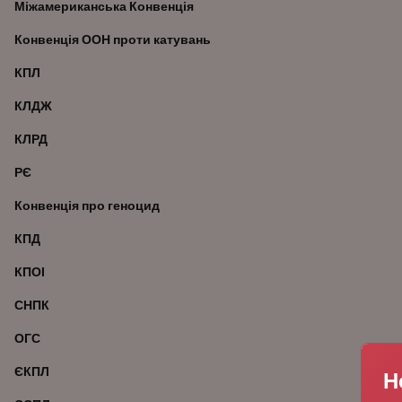
Міжамериканська Конвенція
Конвенція ООН проти катувань
КПЛ
КЛДЖ
КЛРД
РЄ
Конвенція про геноцид
КПД
КПОІ
СНПК
ОГС
ЄКПЛ
Н