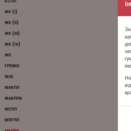
ЄСПЛ
і
ЖК (I)
ЖК (II)
Зн
ЖК (III)
що
до
ЖК (IV)
за
ЖК
гу
як
ГРЕВІО
МЗК
На
ві
МАКПЛ
кр
МАКППК
МСПЛ
МПГПП
МКЛРД