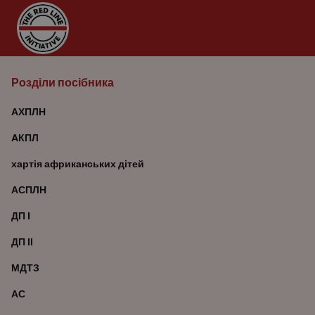
Розділи посібника
АХПЛН
AКПЛ
хартія африканських дітей
АСПЛН
ДП I
ДП ІІ
МДТЗ
АС