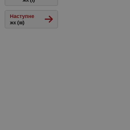
ЖК (I)
Наступне
ЖК (III)