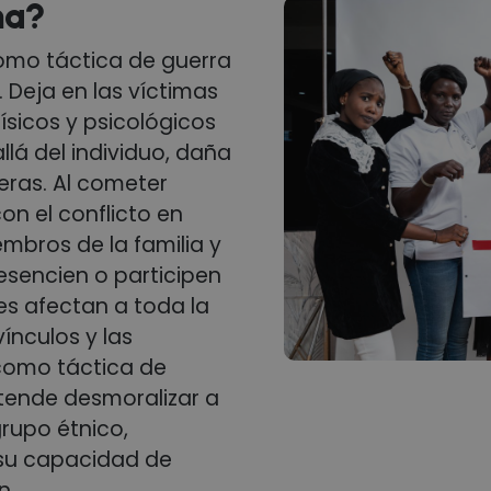
ma?
 como táctica de guerra
 Deja en las víctimas
sicos y psicológicos
llá del individuo, daña
eras. Al cometer
on el conflicto en
embros de la familia y
sencien o participen
es afectan a toda la
ínculos y las
 como táctica de
etende desmoralizar a
rupo étnico,
 su capacidad de
n.