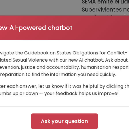
SEMA emite el Ll
Supervivientes n
propias vidas, s
actos de violenci
ew AI-powered chatbot
situación de ries
vigate the Guidebook on States Obligations for Conflict-
lated Sexual Violence with our new AI chatbot. Ask about
evention, justice and accountability, humanitarian respon
 reparation to find the information you need quickly.
ter each answer, let us know if it was helpful by clicking t
a la acción de los superv
umbs up or down — your feedback helps us improve!
Bosnia
Ask your question