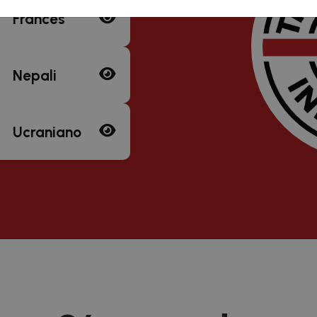
Francés
Nepali
Ucraniano