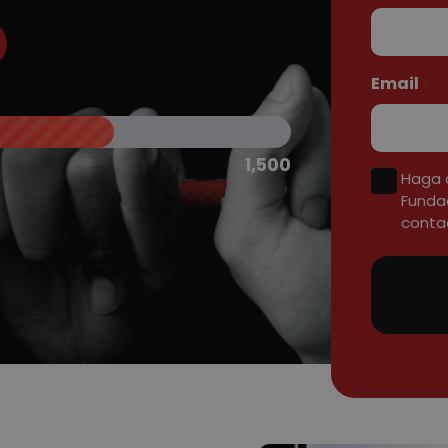
Email
*
1,500
Haga c
Funda
contac