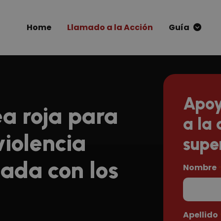
Home
Llamado a la Acción
Guía
Apoy
ea roja para
a la 
violencia
supe
nada con los
Nombre
Apellido