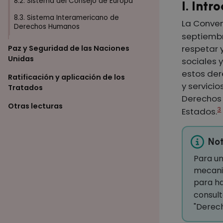
8.2. Sistema del Consejo de Europa
I. Intr
8.3. Sistema Interamericano de
La Conven
Derechos Humanos
septiembr
respetar y
Paz y Seguridad de las Naciones
Unidas
sociales y
estos der
Ratificación y aplicación de los
y servicio
Tratados
Derechos 
Otras lecturas
3
Estados.
Not
Para un
mecanis
para ha
consult
"Derech