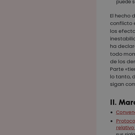
puede s
El hecho 
conflicto 
los efect
inestabil
ha decla
todo mome
de los de
Parte «tie
lo tanto,
sigan com
II. Mar
Convenc
Protoco
relativo
sus sigl