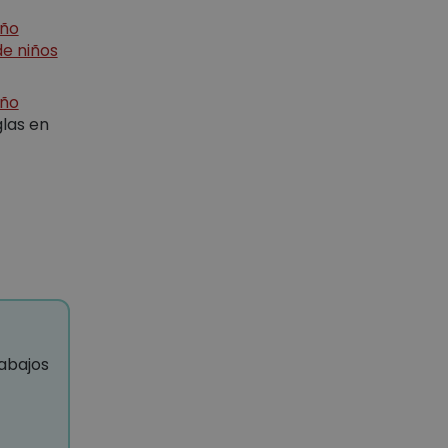
iño
 de niños
iño
glas en
rabajos