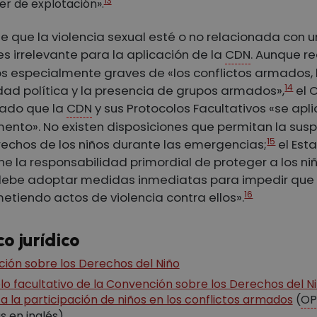
13
er de explotación».
de que la violencia sexual esté o no relacionada con u
es irrelevante para la aplicación de la
CDN
. Aunque r
os especialmente graves de «los conflictos armados, 
14
idad política y la presencia de grupos armados»,
el 
rado que la
CDN
y sus Protocolos Facultativos «se apl
nto». No existen disposiciones que permitan la sus
15
rechos de los niños durante las emergencias;
el Est
ne la responsabilidad primordial de proteger a los niñ
 debe adoptar medidas inmediatas para impedir que
16
etiendo actos de violencia contra ellos».
co jurídico
ión sobre los Derechos del Niño
lo facultativo de la Convención sobre los Derechos del N
 a la participación de niños en los conflictos armados
(
OP
as en inglés)