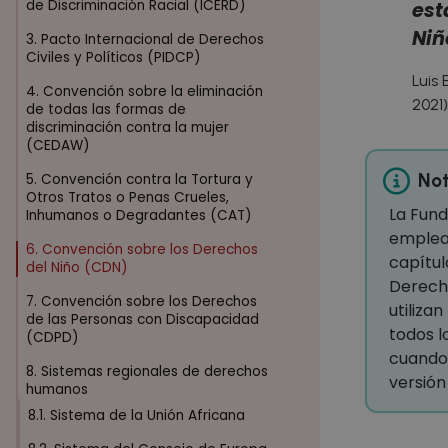
de Discriminación Racial (ICERD)
est
Niñ
3. Pacto Internacional de Derechos
Civiles y Políticos (PIDCP)
Luis
4. Convención sobre la eliminación
2021)
de todas las formas de
discriminación contra la mujer
(CEDAW)
Not
5. Convención contra la Tortura y
Otros Tratos o Penas Crueles,
La Fund
Inhumanos o Degradantes (CAT)
emplea
6. Convención sobre los Derechos
capítul
del Niño (CDN)
Derecho
7. Convención sobre los Derechos
utiliza
de las Personas con Discapacidad
todos l
(CDPD)
cuando
8. Sistemas regionales de derechos
versión
humanos
8.1. Sistema de la Unión Africana