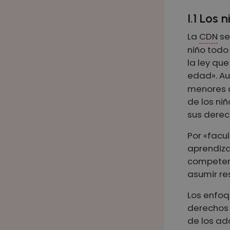
I.1 Los 
La
CDN
se
niño todo
la ley qu
edad». A
menores d
de los ni
sus derec
Por «facu
aprendiza
competen
asumir re
Los enfoq
derechos 
de los ad