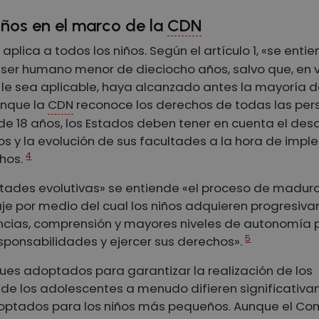
niños en el marco de la
CDN
 aplica a todos los niños. Según el artículo 1, «se enti
 ser humano menor de dieciocho años, salvo que, en v
e le sea aplicable, haya alcanzado antes la mayoría 
unque la
CDN
reconoce los derechos de todas las pe
e 18 años, los Estados deben tener en cuenta el desa
ños y la evolución de sus facultades a la hora de imp
4
hos.
ltades evolutivas» se entiende «el proceso de madur
je por medio del cual los niños adquieren progresiv
cias, comprensión y mayores niveles de autonomía 
5
sponsabilidades y ejercer sus derechos».
ues adoptados para garantizar la realización de los
de los adolescentes a menudo difieren significativ
optados para los niños más pequeños. Aunque el Co