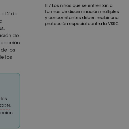
III.7 Los niños que se enfrentan a
formas de discriminación múltiples
 el 2 de
y concomitantes deben recibir una
 a
protección especial contra la VSRC
os,
III.8 Los niños migrantes deben
zación de
recibir una protección especial
ducación
contra la VSRC
 de los
III.9 Los Estados no deben detener a
e los
los niños
III.10 Los Estados deben garantizar
que las partes en un conflicto no
reclutan ni utilizan a niños
III.11 Los Estados deben regular el
comercio de armas
les
III.12 Los Estados deben educar a su
CDN
,
población sobre la VSRC
ección
III.13 Los Estados deben establecer
mecanismos nacionales de
derechos humanos que les ayuden