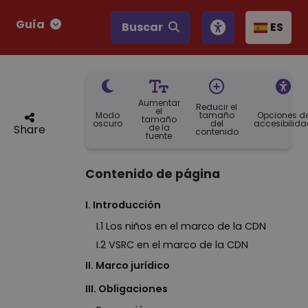
Guía
Buscar
ES
Aumentar
Reducir el
el
Modo
tamaño
Opciones d
tamaño
oscuro
del
accesibilid
Share
de la
contenido
fuente
Contenido de página
I. Introducción
I.1 Los niños en el marco de la CDN
I.2 VSRC en el marco de la CDN
II. Marco jurídico
III. Obligaciones