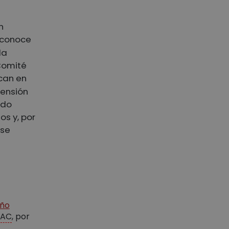
n
econoce
la
Comité
ican en
pensión
ado
os y, por
 se
iño
AC
, por