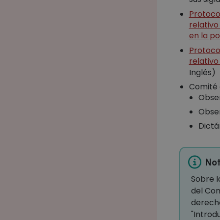
Protoco
relativo
en la p
Protoco
relativ
Inglés)
Comité 
Obser
Obser
Dict
Not
Sobre l
del Com
derecho
"Introd