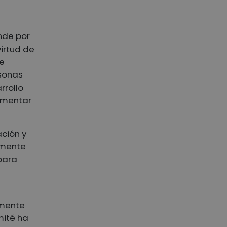
a erradicar la VSRC
III.14 Los Estados deben cooperar
con otros actores para erradicar la
ende por
VSRC
irtud de
III.15 Los Estados deben ratificar
de
otros instrumentos de derecho
rsonas
internacional para eliminar la VSRC
rrollo
III.16 Los Estados deben vigilar la
VSRC e informar al Comité sobre las
lementar
medidas adoptadas para
erradicarla
ación y
Justicia y responsabilidad
amente
III.17 Los Estados deben investigar y
para
perseguir la VSRC de manera eficaz
III.18 Los Estados deben establecer
un sistema de justicia adaptado a
los niños para los autores de delitos
amente
contra los niños
mité ha
III.19 Los Estados deben proporcionar